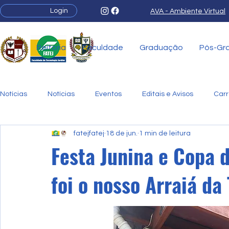
Login
AVA - Ambiente Virtual
Reitoria
Faculdade
Graduação
Pós-Gr
Notícias
Notícias
Eventos
Editais e Avisos
Carr
fatejfatej
18 de jun.
1 min de leitura
Pós-Graduação
Festa Junina e Copa 
foi o nosso Arraiá d